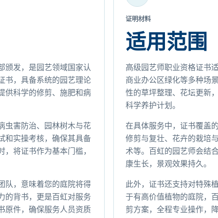
证明材料
适用范围
部颁发，是园艺领域国家认
高级园艺师职业资格证书
证书，具备系统的园艺理论
商业办公区绿化等多种场
提供科学的修剪、施肥和病
性的草坪整理、花坛更新
科学养护计划。
病虫害防治、园林树木与花
在具体服务中，证书覆盖
试和实操考核，确保其具备
修剪与复壮、花卉的栽培
时，将证书作为基本门槛，
术等。百虹的园艺师会结
康生长，景观效果持久。
团队，意味着您的庭院将得
此外，证书还支持对特殊
力的背书，更是百虹对服务
于有高价值植物的庭院，
书原件，确保服务人员资质
剪方案，全程专业操作，