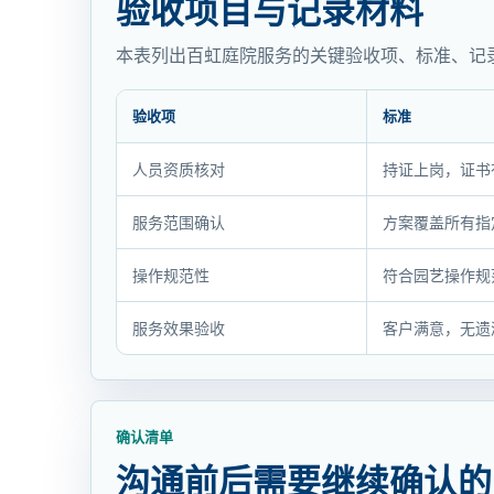
验收项目与记录材料
本表列出百虹庭院服务的关键验收项、标准、记
验收项
标准
验
人员资质核对
持证上岗，证书
收
项
服务范围确认
方案覆盖所有指
目
与
操作规范性
符合园艺操作规
记
录
服务效果验收
客户满意，无遗
材
料
确认清单
沟通前后需要继续确认的