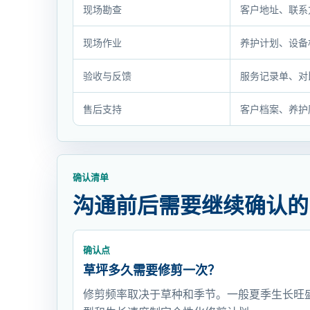
管
现场勘查
客户地址、联系
理
合
现场作业
养护计划、设备
作
流
验收与反馈
服务记录单、对
程
售后支持
客户档案、养护
与
交
付
节
确认清单
点
沟通前后需要继续确认的
确认点
草坪多久需要修剪一次？
修剪频率取决于草种和季节。一般夏季生长旺盛