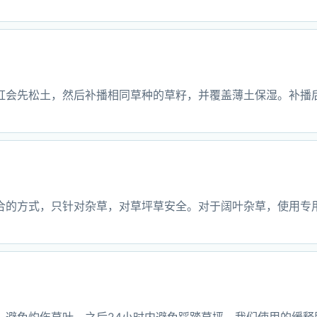
虹会先松土，然后补播相同草种的草籽，并覆盖薄土保湿。补播后
合的方式，只针对杂草，对草坪草安全。对于阔叶杂草，使用专