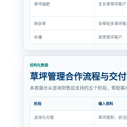
理
草坪施肥
生长季草坪客户
服
务
除杂草
杂草较多草坪客
内
容
补播
斑秃草坪客户
与
交
付
说
结构化数据
明
草坪管理合作流程与交付
本表展示从咨询到售后支持的五个阶段，帮助客
阶段
输入资料
草
咨询与方案
草坪面积、状况
坪