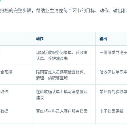
归档的完整步骤，帮助业主清楚每个环节的目标、动作、输出和
动作
输出
物
现场接收服务记录单、验收确
三份纸质或电
认单、养护建议书
符合预期
陪同百虹人员逐项检查修剪、
验收确认单签
清理、施肥等区域
进改进
在验收确认单上填写满意度及
带评价的验收
建议
累数据
百虹将材料录入客户服务档案
电子档案更新