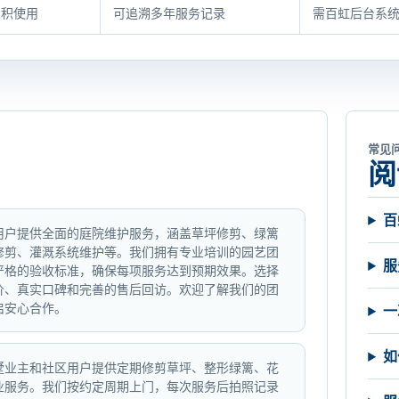
累积使用
可追溯多年服务记录
需百虹后台系
常见
阅
百
用户提供全面的庭院维护服务，涵盖草坪修剪、绿篱
修剪、灌溉系统维护等。我们拥有专业培训的园艺团
服
严格的验收标准，确保每项服务达到预期效果。选择
价、真实口碑和完善的售后回访。欢迎了解我们的团
启安心合作。
一
如
墅业主和社区用户提供定期修剪草坪、整形绿篱、花
业服务。我们按约定周期上门，每次服务后拍照记录