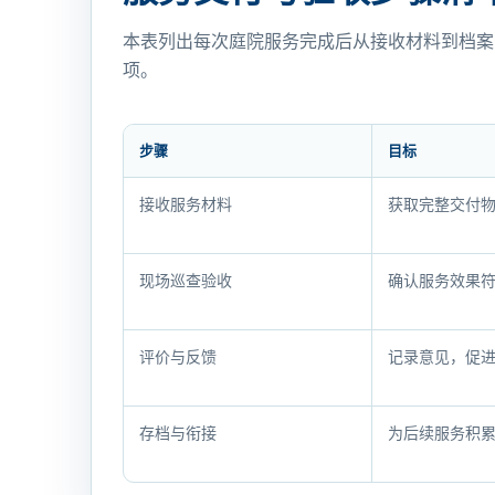
本表列出每次庭院服务完成后从接收材料到档案
项。
步骤
目标
服
接收服务材料
获取完整交付
务
交
付
现场巡查验收
确认服务效果
与
验
评价与反馈
记录意见，促
收
步
骤
存档与衔接
为后续服务积
清
单