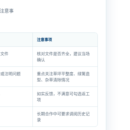
注意事
注意事项
子文件
核对文件是否齐全，建议当场
确认
字或注明问题
重点关注草坪平整度、绿篱造
型、杂草清除情况
单
如实反馈，不满意可勾选返工
项
长期合作中可要求调阅历史记
录