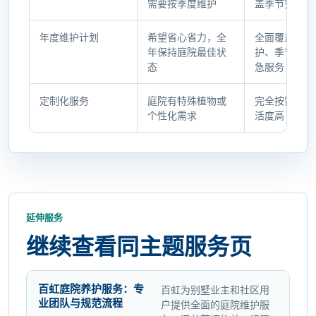
比
需要按季度维护
盖季节变化
与
检
年度维护计划
希望省心省力，全
全面覆盖定期
查
年保持庭院最佳状
护、季节整理
态
急服务
表
定制化服务
庭院有特殊植物或
完全按需定制
个性化需求
活度高
延伸服务
继续查看同主题服务页
百虹庭院养护服务：专
百虹为别墅业主和社区用
业团队与规范流程
户提供全面的庭院维护服