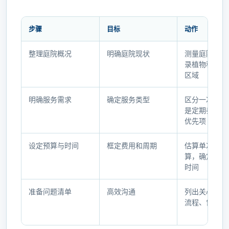
步骤
目标
动作
咨
整理庭院概况
明确庭院现状
测量庭院面积
询
录植物种类、
前
区域
准
备
明确服务需求
确定服务类型
区分一次性清
步
是定期养护，
骤
优先项
清
单
设定预算与时间
框定费用和周期
估算单次或年
算，确定期望
时间
准备问题清单
高效沟通
列出关心的资
流程、售后等