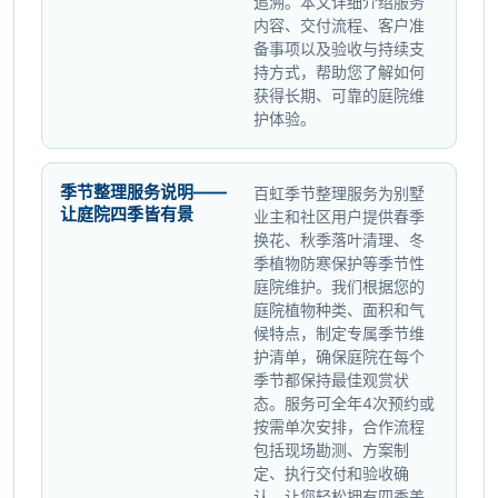
追溯。本文详细介绍服务
内容、交付流程、客户准
备事项以及验收与持续支
持方式，帮助您了解如何
获得长期、可靠的庭院维
护体验。
季节整理服务说明——
百虹季节整理服务为别墅
让庭院四季皆有景
业主和社区用户提供春季
换花、秋季落叶清理、冬
季植物防寒保护等季节性
庭院维护。我们根据您的
庭院植物种类、面积和气
候特点，制定专属季节维
护清单，确保庭院在每个
季节都保持最佳观赏状
态。服务可全年4次预约或
按需单次安排，合作流程
包括现场勘测、方案制
定、执行交付和验收确
认，让您轻松拥有四季美