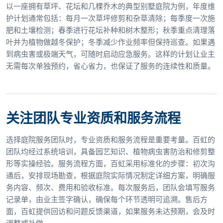
以一座拥有草坪、花坛和几棵乔木的典型别墅庭院为例，年度维
护计划通常包括：每月一次草坪修剪和杂草清除；每季度一次施
肥和土壤检测；春季进行花坛补种和树木整形；秋季重点清理落
叶并为植物做越冬保护；冬季减少作业频率但保持巡查。如果遇
到病虫害或极端天气，可随时启动应急服务。这样的计划让业主
无需每次单独预约，省心省力，也保证了服务的连续性和质量。
关注团队专业资质和服务流程
选择庭院服务团队时，专业资质和服务流程是重要考量。百虹的
团队均经过系统培训，具备园艺知识、植物病虫害防治和修剪整
形等实操经验。服务流程方面，百虹采用标准化的步骤：初次沟
通后，安排现场勘查，根据庭院实际情况制定详细方案，明确服
务内容、频次、费用和验收标准。每次服务后，团队会填写服务
记录单，由业主签字确认，确保每个环节透明可追溯。售后方
面，百虹提供回访和问题反馈渠道，如果服务未达预期，会及时